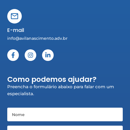
E-mail
info@avilanascimento.adv.br
F
I
L
a
n
i
c
s
n
e
t
k
b
a
e
Como podemos ajudar?
o
g
d
o
r
i
Preencha o formulário abaixo para falar com um
k
a
n
especialista.
-
m
-
f
i
n
Nome
Email