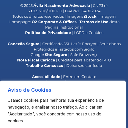
©
2025
Ávila Nascimento Advocacia
| CNPJ nº
59.931.706/0001-10 | OAB/RJ 164802024
Todos os direitos reservados | Imagens
iStock
| Imagem
Homepage:
O2 Corporate & Offices
|
Termos de Uso
desta
Página Institucional
Política de Privacidade
| LGPD e Cookies
Conexão Segura
| Certificado SSL Let´s Encrypt | Seus dados
Protegidos e Tratados com Sigilo
Google
Site Seguro
| Safe Browsing
Nota Fiscal Carioca
| Créditos para abater do IPTU
Trabalhe Concosco
| Deixe seu currículo
Acessibilidade
| Entre em Contato
Responsabilidade Social
| Colaboradores IPB
**
Alerta OAB
| Golpe do Falso Advogado**
Aviso de Cookies
**
Alerta
INPI
| Golpe do Boleto**
Usamos cookies para melhorar sua experiência de
O uso deste site não estabelece uma relação advogado-
navegação, e analisar nosso tráfego. Ao clicar em
cliente com o Escritório.
"Aceitar tudo", você concorda com nosso uso de
Os materiais são elaborados para fins de informação e
debate, não devendo ser considerado uma opinião legal
cookies.
para qualquer operação ou negócio específico.