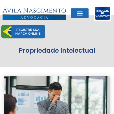
Ir
para
o
conteúdo
REGISTRE SUA
MARCA ONLINE
Propriedade Intelectual