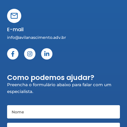
E-mail
info@avilanascimento.adv.br
F
I
L
a
n
i
c
s
n
e
t
k
b
a
e
Como podemos ajudar?
o
g
d
o
r
i
Preencha o formulário abaixo para falar com um
k
a
n
especialista.
-
m
-
f
i
n
Nome
Email