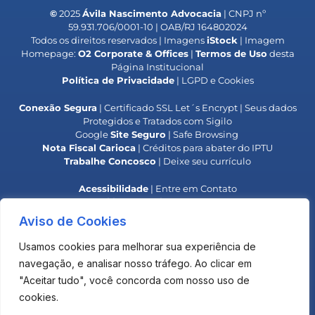
©
2025
Ávila Nascimento Advocacia
| CNPJ nº
59.931.706/0001-10 | OAB/RJ 164802024
Todos os direitos reservados | Imagens
iStock
| Imagem
Homepage:
O2 Corporate & Offices
|
Termos de Uso
desta
Página Institucional
Política de Privacidade
| LGPD e Cookies
Conexão Segura
| Certificado SSL Let´s Encrypt | Seus dados
Protegidos e Tratados com Sigilo
Google
Site Seguro
| Safe Browsing
Nota Fiscal Carioca
| Créditos para abater do IPTU
Trabalhe Concosco
| Deixe seu currículo
Acessibilidade
| Entre em Contato
Responsabilidade Social
| Colaboradores IPB
**
Alerta OAB
| Golpe do Falso Advogado**
Aviso de Cookies
**
Alerta
INPI
| Golpe do Boleto**
Usamos cookies para melhorar sua experiência de
O uso deste site não estabelece uma relação advogado-
navegação, e analisar nosso tráfego. Ao clicar em
cliente com o Escritório.
"Aceitar tudo", você concorda com nosso uso de
Os materiais são elaborados para fins de informação e
debate, não devendo ser considerado uma opinião legal
cookies.
para qualquer operação ou negócio específico.