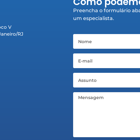
Como podemo
Preencha o formulário aba
um especialista.
oco V
 Janeiro/RJ
Nome
Email
Assunto
Mensagem