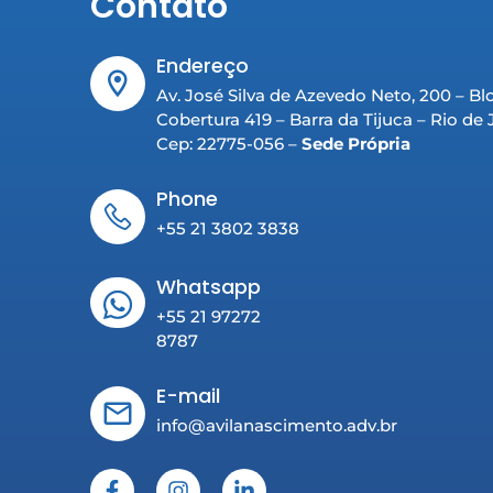
Contato
Endereço
Av. José Silva de Azevedo Neto, 200 – Bl
Cobertura 419 – Barra da Tijuca – Rio de
Cep: 22775-056 –
Sede Própria
Phone
+55 21 3802 3838
Whatsapp
+55 21 97272
8787
E-mail
info@avilanascimento.adv.br
F
I
L