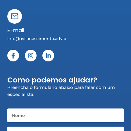
E-mail
info@avilanascimento.adv.br
F
I
L
a
n
i
c
s
n
e
t
k
b
a
e
Como podemos ajudar?
o
g
d
o
r
i
Preencha o formulário abaixo para falar com um
k
a
n
especialista.
-
m
-
f
i
n
Nome
Email