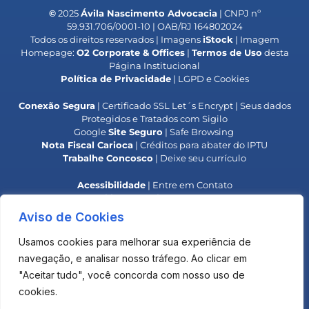
©
2025
Ávila Nascimento Advocacia
| CNPJ nº
59.931.706/0001-10 | OAB/RJ 164802024
Todos os direitos reservados | Imagens
iStock
| Imagem
Homepage:
O2 Corporate & Offices
|
Termos de Uso
desta
Página Institucional
Política de Privacidade
| LGPD e Cookies
Conexão Segura
| Certificado SSL Let´s Encrypt | Seus dados
Protegidos e Tratados com Sigilo
Google
Site Seguro
| Safe Browsing
Nota Fiscal Carioca
| Créditos para abater do IPTU
Trabalhe Concosco
| Deixe seu currículo
Acessibilidade
| Entre em Contato
Responsabilidade Social
| Colaboradores IPB
**
Alerta OAB
| Golpe do Falso Advogado**
Aviso de Cookies
**
Alerta
INPI
| Golpe do Boleto**
Usamos cookies para melhorar sua experiência de
O uso deste site não estabelece uma relação advogado-
navegação, e analisar nosso tráfego. Ao clicar em
cliente com o Escritório.
"Aceitar tudo", você concorda com nosso uso de
Os materiais são elaborados para fins de informação e
debate, não devendo ser considerado uma opinião legal
cookies.
para qualquer operação ou negócio específico.