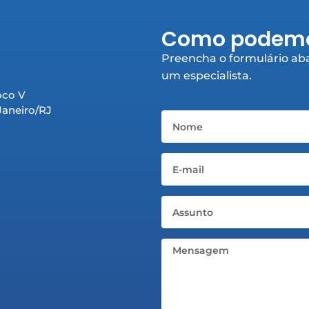
Como podemo
Preencha o formulário aba
um especialista.
oco V
 Janeiro/RJ
Nome
Email
Assunto
Mensagem