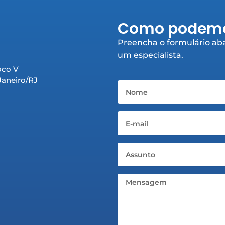
Como podemo
Preencha o formulário aba
um especialista.
oco V
 Janeiro/RJ
Nome
Email
Assunto
Mensagem