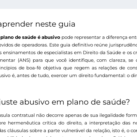
aprender neste guia
 plano de saúde é abusivo
pode representar a diferença en
devidos de operadoras. Este guia definitivo reúne jurisprudê
 os ensinamentos de especialistas em Direito da Saúde e os cr
entar (ANS) para que você identifique, com clareza, se o
princípios de boa-fé objetiva que regem as relações de con
usivo é, antes de tudo, exercer um direito fundamental: o d
juste abusivo em plano de saúde?
sula contratual não decorre apenas de sua ilegalidade form
re hermenêutica crítica do direito, a interpretação das 
as cláusulas sobre a parte vulnerável da relação, isto é, o 