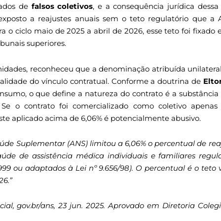
mados de
falsos coletivos
, e a consequência jurídica dessa
 exposto a reajustes anuais sem o teto regulatório que a
ara o ciclo maio de 2025 a abril de 2026, esse teto foi fixad
bunais superiores.
nidades, reconheceu que a denominação atribuída unilater
ealidade do vínculo contratual. Conforme a doutrina de
Elto
onsumo, o que define a natureza do contrato é a substância d
 Se o contrato foi comercializado como coletivo apenas
uste aplicado acima de 6,06% é potencialmente abusivo.
úde Suplementar (ANS) limitou a 6,06% o percentual de rea
aúde de assistência médica individuais e familiares regu
 1999 ou adaptados à Lei nº 9.656/98). O percentual é o teto 
26.”
cial, gov.br/ans, 23 jun. 2025. Aprovado em Diretoria Cole