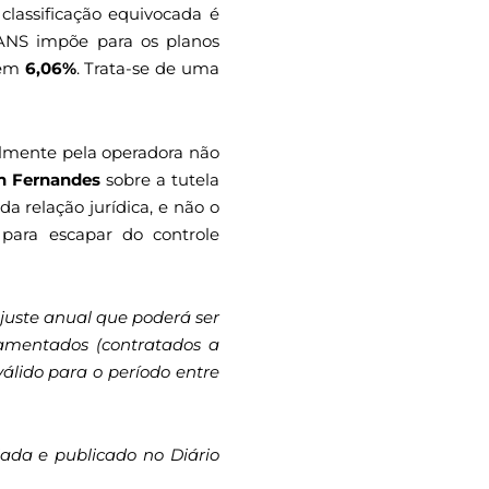
 classificação equivocada é
 ANS impõe para os planos
o em
6,06%
. Trata-se de uma
almente pela operadora não
n Fernandes
sobre a tutela
a relação jurídica, e não o
 para escapar do controle
juste anual que poderá ser
lamentados (contratados a
válido para o período entre
giada e publicado no Diário