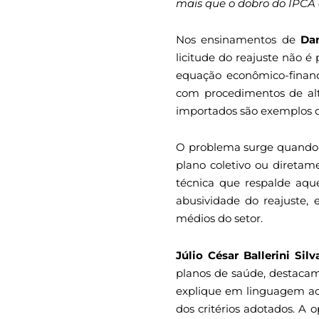
mais que o dobro do IPCA d
Nos ensinamentos de
Dan
licitude do reajuste não é
equação econômico-finance
com procedimentos de alt
importados são exemplos d
O problema surge quando a
plano coletivo ou diretam
técnica que respalde aqu
abusividade do reajuste, 
médios do setor.
Júlio César Ballerini Silv
planos de saúde, destacam
explique em linguagem ace
dos critérios adotados. A 