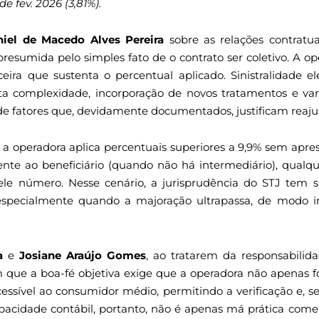
e fev. 2026 (3,81%).
iel de Macedo Alves Pereira
sobre as relações contratua
 presumida pelo simples fato de o contrato ser coletivo. A 
ira que sustenta o percentual aplicado. Sinistralidade 
a complexidade, incorporação de novos tratamentos e va
e fatores que, devidamente documentados, justificam reaju
 operadora aplica percentuais superiores a 9,9% sem apres
ente ao beneficiário (quando não há intermediário), qualqu
ele número. Nesse cenário, a jurisprudência do STJ tem s
especialmente quando a majoração ultrapassa, de modo inj
a
e
Josiane Araújo Gomes
, ao tratarem da responsabilida
 que a boa-fé objetiva exige que a operadora não apenas 
ssível ao consumidor médio, permitindo a verificação e, s
opacidade contábil, portanto, não é apenas má prática comer