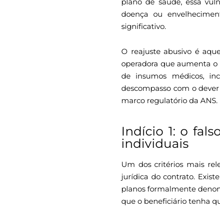
plano de saúde, essa vuln
doença ou envelheciment
significativo.
O reajuste abusivo é aque
operadora que aumenta o pr
de insumos médicos, inc
descompasso com o dever d
marco regulatório da ANS.
Indício 1: o fa
individuais
Um dos critérios mais rele
jurídica do contrato. Exi
planos formalmente denomi
que o beneficiário tenha q