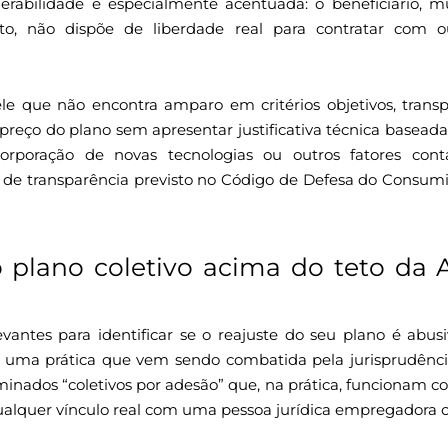
erabilidade é especialmente acentuada: o beneficiário, 
o, não dispõe de liberdade real para contratar com 
le que não encontra amparo em critérios objetivos, transp
eço do plano sem apresentar justificativa técnica baseada 
orporação de novas tecnologias ou outros fatores contá
e transparência previsto no Código de Defesa do Consumi
lso plano coletivo acima do teto da
vantes para identificar se o reajuste do seu plano é abus
ste uma prática que vem sendo combatida pela jurisprudênci
nados “coletivos por adesão” que, na prática, funcionam co
ualquer vínculo real com uma pessoa jurídica empregadora o