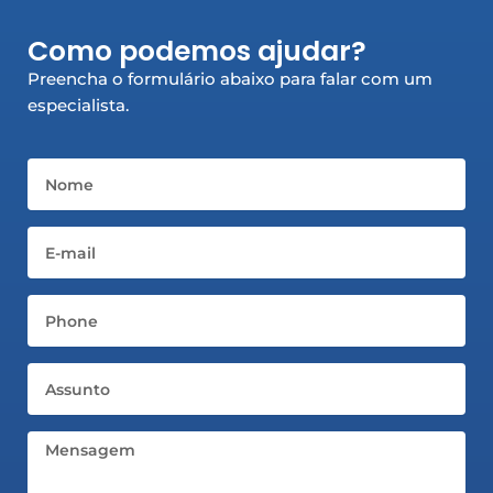
e
t
k
b
a
e
Como podemos ajudar?
o
g
d
o
r
i
Preencha o formulário abaixo para falar com um
k
a
n
especialista.
-
m
-
f
i
n
Nome
Email
Telefone
Assunto
Mensagem