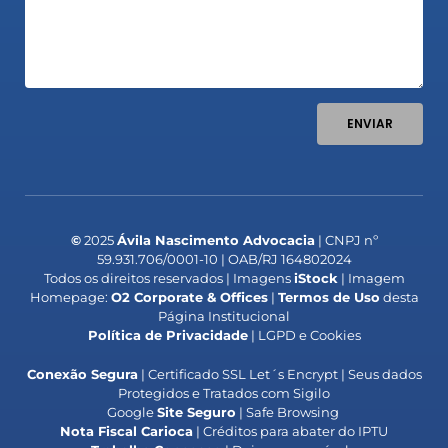
ENVIAR
©
2025
Ávila Nascimento Advocacia
| CNPJ nº
59.931.706/0001-10 | OAB/RJ 164802024
Todos os direitos reservados | Imagens
iStock
| Imagem
Homepage:
O2 Corporate & Offices
|
Termos de Uso
desta
Página Institucional
Política de Privacidade
| LGPD e Cookies
Conexão Segura
| Certificado SSL Let´s Encrypt | Seus dados
Protegidos e Tratados com Sigilo
Google
Site Seguro
| Safe Browsing
Nota Fiscal Carioca
| Créditos para abater do IPTU