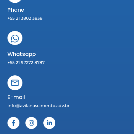
Phone
+55 21 3802 3838
Whatsapp
+55 21 97272 8787
E-mail
info@avilanascimento.adv.br
F
I
L
a
n
i
c
s
n