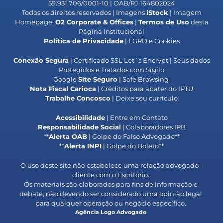
59.931.706/0001-10 | OAB/RJ 164802024
Todos os direitos reservados | Imagens
iStock
| Imagem
Homepage:
O2 Corporate & Offices
|
Termos de Uso
desta
Página Institucional
Política de Privacidade
| LGPD e Cookies
Conexão Segura
| Certificado SSL Let´s Encrypt | Seus dados
Protegidos e Tratados com Sigilo
Google
Site Seguro
| Safe Browsing
Nota Fiscal Carioca
| Créditos para abater do IPTU
Trabalhe Concosco
| Deixe seu currículo
Acessibilidade
| Entre em Contato
Responsabilidade Social
| Colaboradores IPB
**
Alerta OAB
| Golpe do Falso Advogado**
**
Alerta
INPI
| Golpe do Boleto**
O uso deste site não estabelece uma relação advogado-
cliente com o Escritório.
Os materiais são elaborados para fins de informação e
debate, não devendo ser considerado uma opinião legal
para qualquer operação ou negócio específico.
Agência Logo Advogado