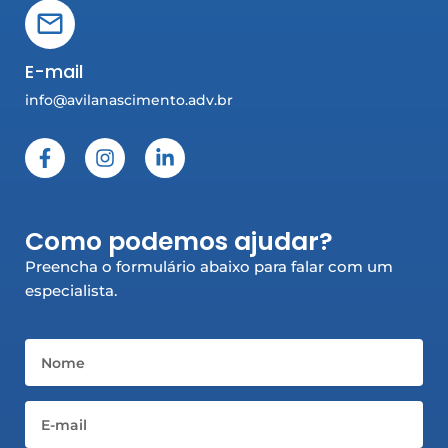
E-mail
info@avilanascimento.adv.br
F
I
L
a
n
i
c
s
n
e
t
k
b
a
e
Como podemos ajudar?
o
g
d
o
r
i
Preencha o formulário abaixo para falar com um
k
a
n
especialista.
-
m
-
f
i
n
Nome
Email