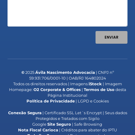
ENVIAR
©
2025
Ávila Nascimento Advocacia
| CNPJ nº
59.931.706/0001-10 | OAB/RJ 164802024
Todos os direitos reservados | Imagens
iStock
| Imagem
Homepage:
O2 Corporate & Offices
|
Termos de Uso
desta
Página Institucional
Política de Privacidade
| LGPD e Cookies
Conexão Segura
| Certificado SSL Let´s Encrypt | Seus dados
Protegidos e Tratados com Sigilo
Google
Site Seguro
| Safe Browsing
Nota Fiscal Carioca
| Créditos para abater do IPTU