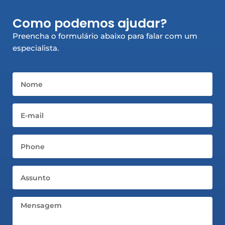
e
t
k
b
a
e
Como podemos ajudar?
o
g
d
o
r
i
Preencha o formulário abaixo para falar com um
k
a
n
especialista.
-
m
-
f
i
n
Nome
Email
Telefone
Assunto
Mensagem