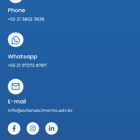
Phone
+55 21 3802 3838
Whatsapp
+55 21 97272 8787
E-mail
info@avilanascimento.adv.br
F
I
L
a
n
i
c
s
n