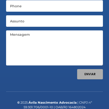
Telefone
Assunto
Mensagem
ENVIAR
©
2025
Ávila Nascimento Advocacia
| CNPJ nº
59.931.706/0001-10 | OAB/RJ 164802024