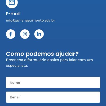
E-mail
info@avilanascimento.adv.br
F
I
L
a
n
i
c
s
n
e
t
k
b
a
e
Como podemos ajudar?
o
g
d
o
r
i
Preencha o formulário abaixo para falar com um
k
a
n
especialista.
-
m
-
f
i
n
Nome
Email