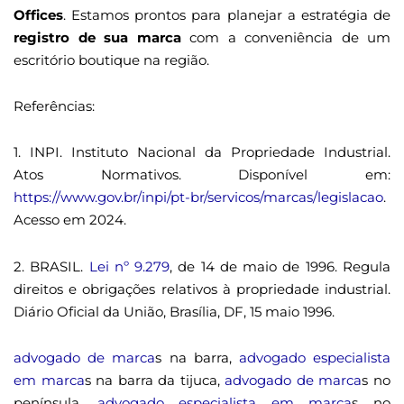
Offices
. Estamos prontos para planejar a estratégia de
registro de sua marca
com a conveniência de um
escritório boutique na região.
Referências:
1. INPI. Instituto Nacional da Propriedade Industrial.
Atos Normativos. Disponível em:
https://www.gov.br/inpi/pt-br/servicos/marcas/legislacao
.
Acesso em 2024.
2. BRASIL.
Lei nº 9.279
, de 14 de maio de 1996. Regula
direitos e obrigações relativos à propriedade industrial.
Diário Oficial da União, Brasília, DF, 15 maio 1996.
advogado de marca
s na barra,
advogado especialista
em marca
s na barra da tijuca,
advogado de marca
s no
península,
advogado especialista em marca
s no