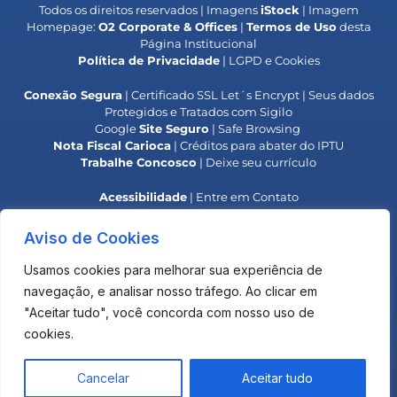
Todos os direitos reservados | Imagens
iStock
| Imagem
Homepage:
O2 Corporate & Offices
|
Termos de Uso
desta
Página Institucional
Política de Privacidade
| LGPD e Cookies
Conexão Segura
| Certificado SSL Let´s Encrypt | Seus dados
Protegidos e Tratados com Sigilo
Google
Site Seguro
| Safe Browsing
Nota Fiscal Carioca
| Créditos para abater do IPTU
Trabalhe Concosco
| Deixe seu currículo
Acessibilidade
| Entre em Contato
Responsabilidade Social
| Colaboradores IPB
**
Alerta OAB
| Golpe do Falso Advogado**
Aviso de Cookies
**
Alerta
INPI
| Golpe do Boleto**
Usamos cookies para melhorar sua experiência de
O uso deste site não estabelece uma relação advogado-
navegação, e analisar nosso tráfego. Ao clicar em
cliente com o Escritório.
"Aceitar tudo", você concorda com nosso uso de
Os materiais são elaborados para fins de informação e
debate, não devendo ser considerado uma opinião legal
cookies.
para qualquer operação ou negócio específico.
Olá, precisa de ajuda?
Agência Logo Advogado
PT
Cancelar
Aceitar tudo