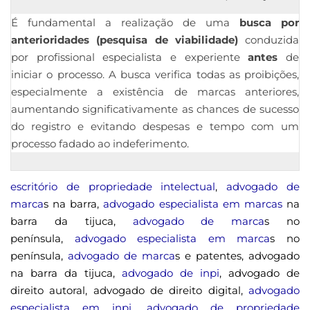
É fundamental a realização de uma
busca por
anterioridades (pesquisa de viabilidade)
conduzida
por profissional especialista e experiente
antes
de
iniciar o processo. A busca verifica todas as proibições,
especialmente a existência de marcas anteriores,
aumentando significativamente as chances de sucesso
do registro e evitando despesas e tempo com um
processo fadado ao indeferimento.
escritório de propriedade intelectual
,
advogado de
marca
s na barra,
advogado especialista em marcas
na
barra da tijuca,
advogado de marca
s no
península,
advogado especialista em marca
s no
península,
advogado de marca
s e patentes, advogado
na barra da tijuca,
advogado de inpi
, advogado de
direito autoral, advogado de direito digital,
advogado
especialista em inpi
,
advogado de propriedade