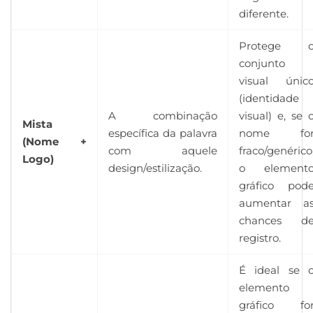
diferente.
Protege 
conjunto
visual únic
(identidade
A combinação
visual) e, se 
Mista
específica da palavra
nome fo
(Nome +
com aquele
fraco/genérico
Logo)
design/estilização.
o element
gráfico pod
aumentar a
chances d
registro.
É ideal se 
elemento
gráfico fo