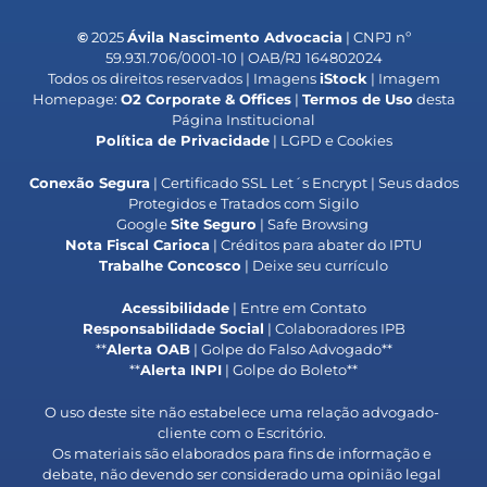
©
2025
Ávila Nascimento Advocacia
| CNPJ nº
59.931.706/0001-10 | OAB/RJ 164802024
Todos os direitos reservados | Imagens
iStock
| Imagem
Homepage:
O2 Corporate & Offices
|
Termos de Uso
desta
Página Institucional
Política de Privacidade
| LGPD e Cookies
Conexão Segura
| Certificado SSL Let´s Encrypt | Seus dados
Protegidos e Tratados com Sigilo
Google
Site Seguro
| Safe Browsing
Nota Fiscal Carioca
| Créditos para abater do IPTU
Trabalhe Concosco
| Deixe seu currículo
Acessibilidade
| Entre em Contato
Responsabilidade Social
| Colaboradores IPB
**
Alerta OAB
| Golpe do Falso Advogado**
**
Alerta
INPI
| Golpe do Boleto**
O uso deste site não estabelece uma relação advogado-
cliente com o Escritório.
Os materiais são elaborados para fins de informação e
debate, não devendo ser considerado uma opinião legal