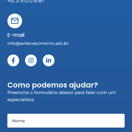
+55 21 97272 8787
E-mail
info@avilanascimento.adv.br
F
I
L
a
n
i
c
s
n
e
t
k
b
a
e
Como podemos ajudar?
o
g
d
o
r
i
Preencha o formulário abaixo para falar com um
k
a
n
especialista.
-
m
-
f
i
n
Nome