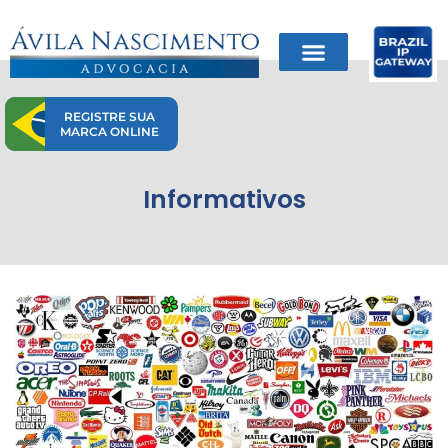
Ir
para
o
conteúdo
REGISTRE SUA
MARCA ONLINE
Informativos