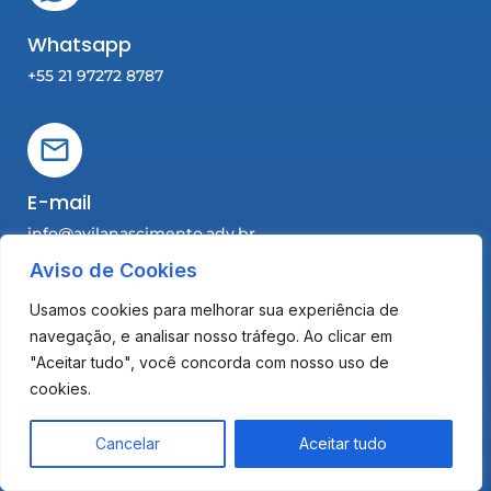
Whatsapp
+55 21 97272 8787
E-mail
info@avilanascimento.adv.br
Aviso de Cookies
F
I
L
a
n
i
Usamos cookies para melhorar sua experiência de
c
s
n
navegação, e analisar nosso tráfego. Ao clicar em
e
t
k
"Aceitar tudo", você concorda com nosso uso de
b
a
e
Como podemos ajudar?
cookies.
o
g
d
o
r
i
Preencha o formulário abaixo para falar com um
Olá, precisa de ajuda?
PT
k
a
n
especialista.
Cancelar
Aceitar tudo
-
m
-
f
i