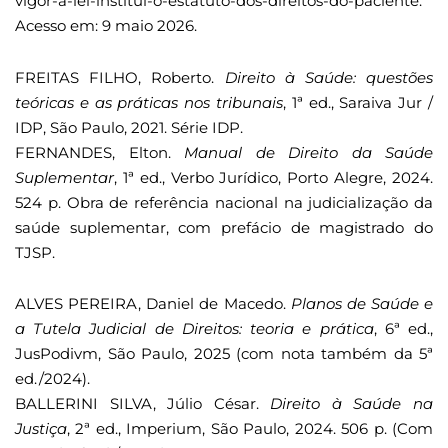
vigor-a-lei-institui-o-estatuto-dos-direitos-do-paciente.
Acesso em: 9 maio 2026.
FREITAS FILHO, Roberto.
Direito à Saúde: questões
teóricas e as práticas nos tribunais
, 1ª ed., Saraiva Jur /
IDP, São Paulo, 2021. Série IDP.
FERNANDES, Elton.
Manual de Direito da Saúde
Suplementar
, 1ª ed., Verbo Jurídico, Porto Alegre, 2024.
524 p. Obra de referência nacional na judicialização da
saúde suplementar, com prefácio de magistrado do
TJSP.
ALVES PEREIRA, Daniel de Macedo.
Planos de Saúde e
a Tutela Judicial de Direitos: teoria e prática
, 6ª ed.,
JusPodivm, São Paulo, 2025 (com nota também da 5ª
ed./2024).
BALLERINI SILVA, Júlio César.
Direito à Saúde na
Justiça
, 2ª ed., Imperium, São Paulo, 2024. 506 p. (Com