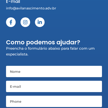
E-mail
info@avilanascimento.adv.br
F
I
L
a
n
i
c
s
n
e
t
k
b
a
e
Como podemos ajudar?
o
g
d
o
r
i
Preencha o formulário abaixo para falar com um
k
a
n
especialista.
-
m
-
f
i
n
Nome
Email
Telefone