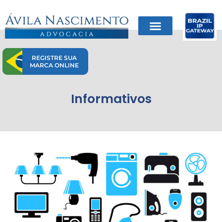
Ir
para
o
conteúdo
REGISTRE SUA
MARCA ONLINE
Informativos