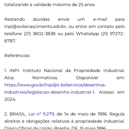
totalizando a validade máxima de 25 anos.
Restando dúvidas envie um e-mail para
inpi@avilanascimento.adv.br, ou entre em contato pelo
telefone (21) 3802-3838 ou pelo WhatsApp (21) 97272-
8787.
Referências:
1. INPI. Instituto Nacional da Propriedade Industrial.
Atos Normativos. Disponível em:
https://www.gov.br/inpi/pt-br/servicos/desenhos-
industriais/legislacao-desenho-industrial-1
. Acesso em
2024.
2. BRASIL.
Lei nº 9.279
, de 14 de maio de 1996. Regula
direitos e obrigações relativos à propriedade industrial.
Diário Oficial da União, Brasília, DF, 15 maio 1996.