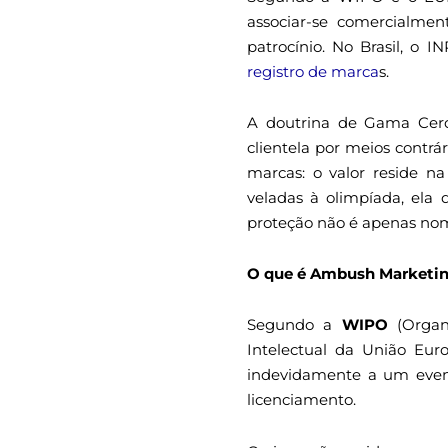
associar-se comercialme
patrocínio. No Brasil, o 
registro de marca
s.
A doutrina de Gama Cerq
clientela por meios contrá
marcas: o valor reside n
veladas à olimpíada, ela d
proteção não é apenas nom
O que é Ambush Marketi
Segundo a
WIPO
(Organ
Intelectual da União Eu
indevidamente a um event
licenciamento.