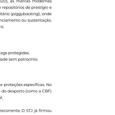
20), as marcas modernas
epositórios de prestígio e
tário (
piggybacking
), onde
nanciamento ou sustentação.
ro.
ags protegidas.
idade sem patrocínio.
 proteções específicas. No
ção do desporto (como a CBF)
l.
ecorrente. O STJ já firmou