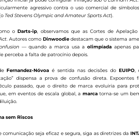
cularmente agressivo contra o uso comercial de símbolos
 (o
Ted Stevens Olympic and Amateur Sports Act
).
 como o
Darts-ip
, observamos que as Cortes de Apelação
Act
. Autores como
Dinwoodie
destacam que o sistema ameri
Confusion
— quando a marca usa a
olimpíada
apenas para
perceba a falta de patrocínio depois.
 de
Fernandez-Nóvoa
é sentida nas decisões do
EUIPO
,
tação” dispensa a prova de confusão direta. Expoentes
culo passado, que o direito de marca evoluiria para prot
ue, em eventos de escala global, a
marca
torna-se um bem 
iluição.
a sem Riscos
 comunicação seja eficaz e segura, siga as diretrizes da
INT