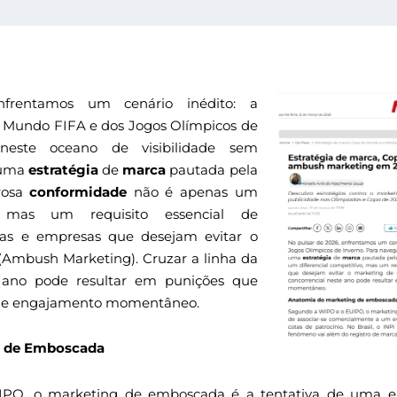
frentamos um cenário inédito: a
 Mundo FIFA e dos Jogos Olímpicos de
neste oceano de visibilidade sem
 uma
estratégia
de
marca
pautada pela
orosa
conformidade
não é apenas um
o, mas um requisito essencial de
ias e empresas que desejam evitar o
Ambush Marketing). Cruzar a linha da
e ano pode resultar em punições que
de engajamento momentâneo.
g de Emboscada
O, o marketing de emboscada é a tentativa de uma en