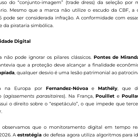
so do “conjunto-imagem” (trade dress) da seleção por m
itário. Mesmo que a marca não utilize o escudo da CBF, 
6 pode ser considerada infração. A conformidade com ess
da pirataria simbólica.
idade Digital
a não pode ignorar os pilares clássicos.
Pontes de Mirand
á antevia que a proteção deve alcançar a finalidade econôm
mpíada
, qualquer desvio é uma lesão patrimonial ao patrocin
ada na Europa por
Fernandez-Nóvoa
e
Mathély
, que d
o (
agissements parasitaires
). Na França,
Pouillet
e
Poulla
sui o direito sobre o “espetáculo”, o que impede que terc
.
, observamos que o monitoramento digital em tempo re
 2026. A
estratégia
de defesa agora utiliza algoritmos para i