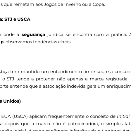
ais que remetam aos Jogos de Inverno ou à Copa.
a: STJ e USCA
 é onde a
segurança
jurídica se encontra com a prática. 
ip
, observamos tendências claras:
stiça tem mantido um entendimento firme sobre a concorr
 o STJ tende a proteger não apenas a marca registrada,
 corte entende que a associação indevida gera um enriqueci
s Unidos)
s EUA (USCA) aplicam frequentemente o conceito de
Initia
 depois que a marca não é patrocinadora, o simples fa
enção inicial já pode configurar infração sob o
Lanham Act