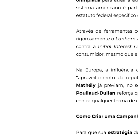
sistema americano é parti
estatuto federal específico
Através de ferramentas
rigorosamente o
Lanham 
contra a
Initial Interest 
consumidor, mesmo que ele 
Na Europa, a influência
“aproveitamento da repu
Mathély
já previam, no sé
Poullaud-Dulian
reforça q
contra qualquer forma de d
Como Criar uma Campanh
Para que sua
estratégia
de