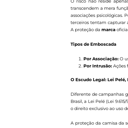
O risco não reside apena
transcendem a mera função
associações psicológicas. P
terceiros tentam capturar 
A proteção da
marca
ofici
Tipos de Emboscada
Por Associação:
O us
Por Intrusão:
Ações f
O Escudo Legal: Lei Pelé,
Diferente de campanhas ge
Brasil, a Lei Pelé (Lei 9.6
o direito exclusivo ao uso 
A proteção da camisa da s