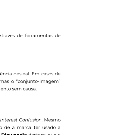
Através de ferramentas de
ência desleal. Em casos de
 mas o “conjunto-imagem”
mento sem causa.
l Interest Confusion
. Mesmo
to de a marca ter usado a
.
Dinwoodie
destaca que o