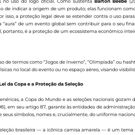
s no uso do logo oficial. Como sustenta
Barton Beebe
(20
 de indicar a origem de um produto; elas funcionam como r
or isso, a proteção legal deve se estender contra o uso parasi
a “aura” de um evento global sem contribuir para o seu fi
al, portanto, é a proteção de um ecossistema econômico intei
o de termos como “Jogos de Inverno”, “Olimpíada” ou hasht
ísicas no local do evento ou no espaço aéreo, visando visibil
 Lei da Copa e a Proteção da Seleção
néricas, a Copa do Mundo e as seleções nacionais gozam de
15/98), em seu artigo 87, garante às entidades de administra
de seus símbolos, nomes e, crucialmente, do uniforme naciona
eleção brasileira — a icônica camisa amarela — é um tema r