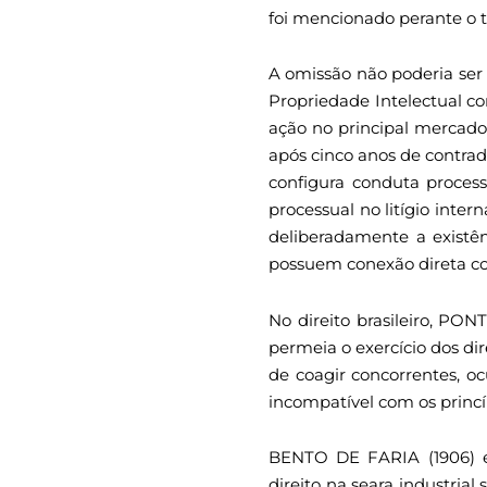
foi mencionado perante o 
A omissão não poderia ser
Propriedade Intelectual co
ação no principal mercado
após cinco anos de contrad
configura conduta proces
processual no litígio inter
deliberadamente a existê
possuem conexão direta co
No direito brasileiro, PO
permeia o exercício dos di
de coagir concorrentes, o
incompatível com os princí
BENTO DE FARIA (1906) e
direito na seara industria