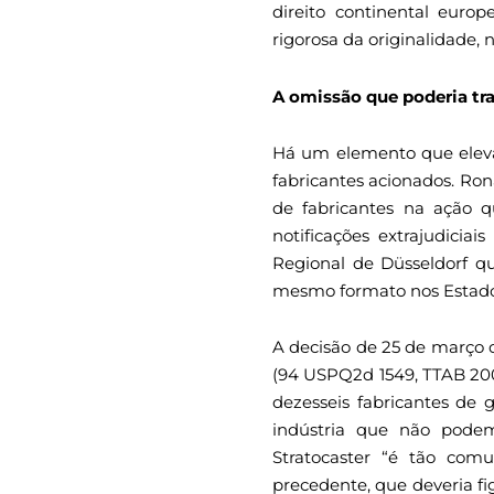
direito continental europ
rigorosa da originalidade, 
A omissão que poderia tr
Há um elemento que eleva 
fabricantes acionados. Ro
de fabricantes na ação 
notificações extrajudicia
Regional de Düsseldorf qu
mesmo formato nos Estado
A decisão de 25 de março d
(94 USPQ2d 1549, TTAB 2009
dezesseis fabricantes de 
indústria que não podem
Stratocaster “é tão com
precedente, que deveria f