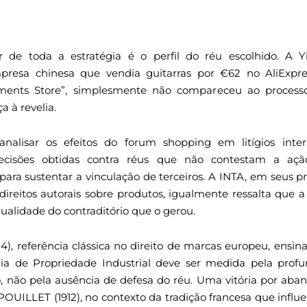
 de toda a estratégia é o perfil do réu escolhido. A 
mpresa chinesa que vendia guitarras por €62 no AliExpr
ments Store”, simplesmente não compareceu ao processo
a à revelia.
alisar os efeitos do forum shopping em litígios inter
 decisões obtidas contra réus que não contestam a a
ara sustentar a vinculação de terceiros. A INTA, em seus pr
direitos autorais sobre produtos, igualmente ressalta que
alidade do contraditório que o gerou.
referência clássica no direito de marcas europeu, ensin
ria de Propriedade Industrial deve ser medida pela profu
io, não pela ausência de defesa do réu. Uma vitória por ab
OUILLET (1912), no contexto da tradição francesa que influen