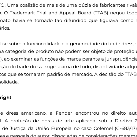
O. Uma coalizão de mais de uma dúzia de fabricantes rivais
o. O Trademark Trial and Appeal Board (TTAB) negou todo
ato havia se tornado tão difundido que figurava como 
rios.
ise sobre a funcionalidade e a genericidade do trade dress,
 categoria de produto não podem ser objeto de proteção 
, ao examinar as funções da marca perante a jurisprudência
eção do trade dress exige, acima de tudo, distintividade a
ntos que se tornaram padrão de mercado. A decisão do TTAB 
solidada.
right
e dress americano, a Fender encontrou no direito au
l. A proteção de obras de arte aplicada, sob a Diretiva
l de Justiça da União Europeia no caso Cofemel (C-683/17
livres e pessoais do autor, dissociadas de considerações meram