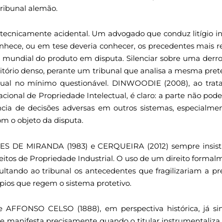
tribunal alemão.
 tecnicamente acidental. Um advogado que conduz litígio i
nhece, ou em tese deveria conhecer, os precedentes mais r
 mundial do produto em disputa. Silenciar sobre uma derrot
itório denso, perante um tribunal que analisa a mesma pret
sual no mínimo questionável. DINWOODIE (2008), ao trata
nacional de Propriedade Intelectual, é claro: a parte não pod
ncia de decisões adversas em outros sistemas, especialme
m o objeto da disputa.
NTES DE MIRANDA (1983) e CERQUEIRA (2012) sempre insist
reitos de Propriedade Industrial. O uso de um direito formal
cultando ao tribunal os antecedentes que fragilizariam a 
pios que regem o sistema protetivo.
 AFFONSO CELSO (1888), em perspectiva histórica, já si
l se manifesta precisamente quando o titular instrumentaliza 