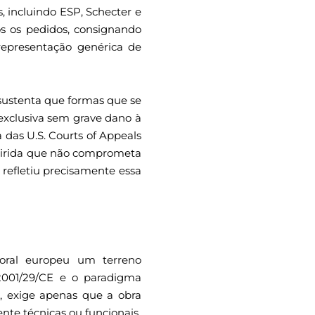
, incluindo ESP, Schecter e
s os pedidos, consignando
representação genérica de
 sustenta que formas que se
exclusiva sem grave dano à
 das U.S. Courts of Appeals
dquirida que não comprometa
refletiu precisamente essa
toral europeu um terreno
 2001/29/CE e o paradigma
), exige apenas que a obra
ente técnicas ou funcionais.