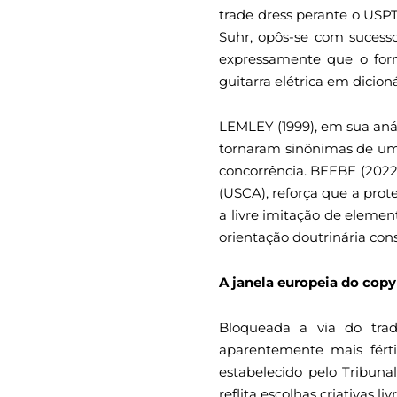
trade dress perante o USPT
Suhr, opôs-se com sucess
expressamente que o form
guitarra elétrica em dicioná
LEMLEY (1999), em sua anál
tornaram sinônimas de uma
concorrência. BEEBE (2022)
(USCA), reforça que a prot
a livre imitação de eleme
orientação doutrinária con
A janela europeia do copy
Bloqueada a via do trad
aparentemente mais férti
estabelecido pelo Tribuna
reflita escolhas criativas 