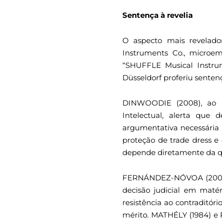
Sentença à revelia
O aspecto mais revelador
Instruments Co., microe
“SHUFFLE Musical Instru
Düsseldorf proferiu sentenç
DINWOODIE (2008), ao an
Intelectual, alerta que
argumentativa necessária p
proteção de trade dress e 
depende diretamente da qu
FERNÁNDEZ-NÓVOA (2004), 
decisão judicial em maté
resistência ao contraditór
mérito. MATHÉLY (1984) e P