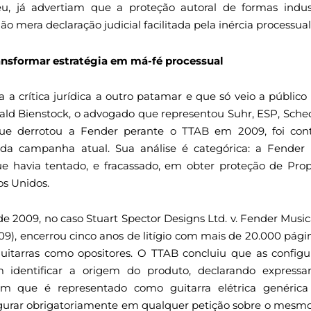
eu, já advertiam que a proteção autoral de formas indus
não mera declaração judicial facilitada pela inércia processual
ansformar estratégia em má-fé processual
a crítica jurídica a outro patamar e que só veio a público
nald Bienstock, o advogado que representou Suhr, ESP, Sch
que derrotou a Fender perante o TTAB em 2009, foi cont
is da campanha atual. Sua análise é categórica: a Fende
e havia tentado, e fracassado, em obter proteção de Prop
s Unidos.
e 2009, no caso Stuart Spector Designs Ltd. v. Fender Musi
), encerrou cinco anos de litígio com mais de 20.000 pági
guitarras como opositores. O TTAB concluiu que as confi
 identificar a origem do produto, declarando expres
um que é representado como guitarra elétrica genérica
igurar obrigatoriamente em qualquer petição sobre o mesm