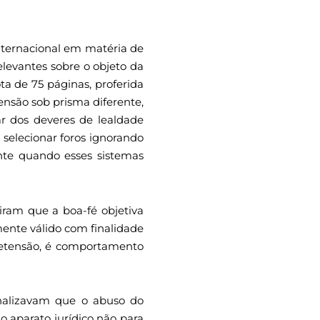
nternacional em matéria de
elevantes sobre o objeto da
a de 75 páginas, proferida
ensão sob prisma diferente,
r dos deveres de lealdade
e selecionar foros ignorando
nte quando esses sistemas
iram que a boa-fé objetiva
mente válido com finalidade
pretensão, é comportamento
nalizavam que o abuso do
o aparato jurídico não para