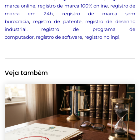
marca online
,
registro de marca 100% online
,
registro de
marca em 24h
,
registro de marca sem
burocracia
,
registro de patente
,
registro de desenho
industrial
,
registro de programa de
computador
,
registro de software
,
registro no inpi
,
Veja também