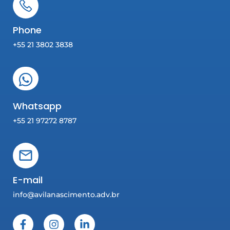
Phone
+55 21 3802 3838
Whatsapp
+55 21 97272 8787
E-mail
info@avilanascimento.adv.br
F
I
L
a
n
i