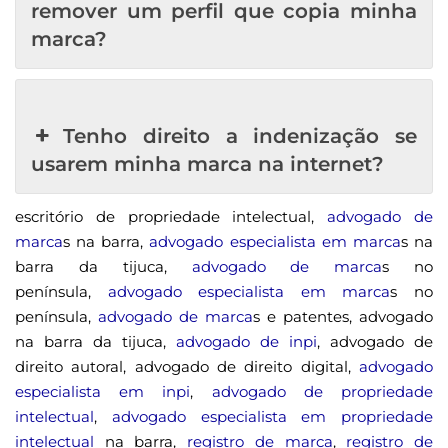
remover um perfil que copia minha
marca?
Tenho direito a indenização se
usarem minha marca na internet?
escritório de propriedade intelectual,
advogado de
marca
s na barra,
advogado especialista em marca
s na
barra da tijuca,
advogado de marca
s no
península,
advogado especialista em marca
s no
península,
advogado de marca
s e patentes, advogado
na barra da tijuca,
advogado de inpi
, advogado de
direito autoral, advogado de direito digital,
advogado
especialista em inpi
,
advogado de propriedade
intelectual
,
advogado especialista em propriedade
intelectual
na barra,
registro de marca
,
registro de