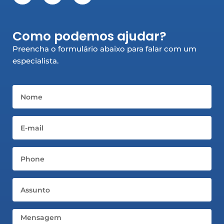
c
s
n
e
t
k
b
a
e
Como podemos ajudar?
o
g
d
o
r
i
Preencha o formulário abaixo para falar com um
k
a
n
especialista.
-
m
-
f
i
n
Nome
Email
Telefone
Assunto
Mensagem