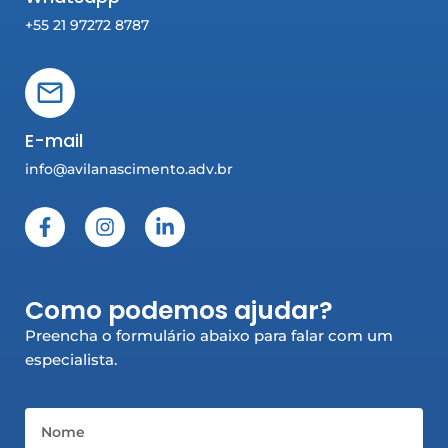
+55 21 97272 8787
E-mail
info@avilanascimento.adv.br
F
I
L
a
n
i
c
s
n
e
t
k
b
a
e
Como podemos ajudar?
o
g
d
o
r
i
Preencha o formulário abaixo para falar com um
k
a
n
especialista.
-
m
-
f
i
n
Nome