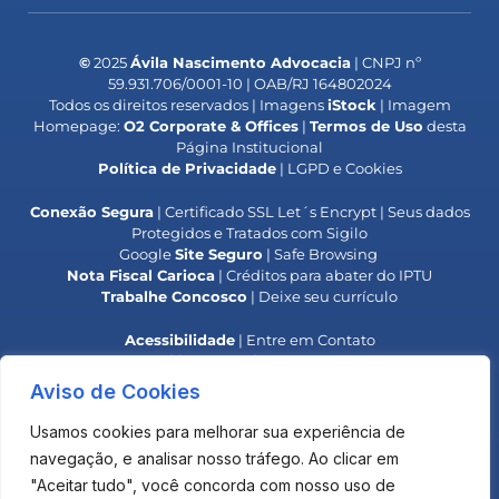
©
2025
Ávila Nascimento Advocacia
| CNPJ nº
59.931.706/0001-10 | OAB/RJ 164802024
Todos os direitos reservados | Imagens
iStock
| Imagem
Homepage:
O2 Corporate & Offices
|
Termos de Uso
desta
Página Institucional
Política de Privacidade
| LGPD e Cookies
Conexão Segura
| Certificado SSL Let´s Encrypt | Seus dados
Protegidos e Tratados com Sigilo
Google
Site Seguro
| Safe Browsing
Nota Fiscal Carioca
| Créditos para abater do IPTU
Trabalhe Concosco
| Deixe seu currículo
Acessibilidade
| Entre em Contato
Responsabilidade Social
| Colaboradores IPB
**
Alerta OAB
| Golpe do Falso Advogado**
Aviso de Cookies
**
Alerta
INPI
| Golpe do Boleto**
Usamos cookies para melhorar sua experiência de
O uso deste site não estabelece uma relação advogado-
navegação, e analisar nosso tráfego. Ao clicar em
cliente com o Escritório.
"Aceitar tudo", você concorda com nosso uso de
Os materiais são elaborados para fins de informação e