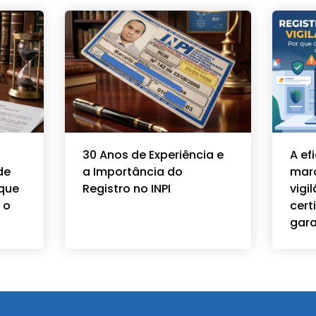
30 Anos de Experiência e
A ef
de
a Importância do
mar
 que
Registro no INPI
vigi
 o
cert
gara