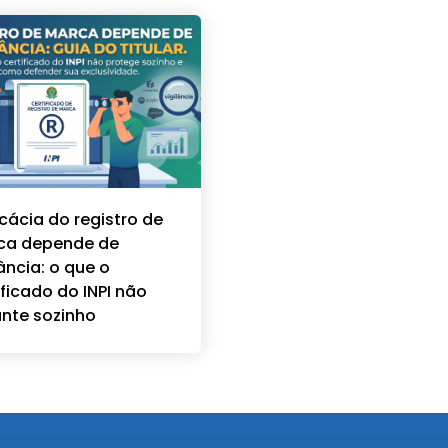
icácia do registro de
ca depende de
lância: o que o
ificado do INPI não
nte sozinho