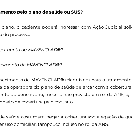
mento pelo plano de saúde ou SUS?
plano, o paciente poderá ingressar com Ação Judicial sol
o do processo.
rnecimento de MAVENCLAD
®
?
rnecimento de MAVENCLAD
®
?
fornecimento de MAVENCLAD
®
(cladribina) para o tratament
usa da operadora do plano de saúde de arcar com a cobertur
nto do beneficiário, mesmo não previsto em rol da ANS, e, s
bjeto de cobertura pelo contrato.
s de saúde costumam negar a cobertura sob alegação de q
er uso domiciliar, tampouco incluso no rol da ANS.