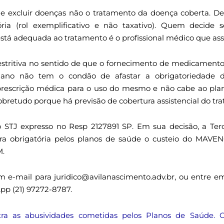
e excluir doenças não o tratamento da doença coberta. De 
tória (rol exemplificativo e não taxativo). Quem decide 
tá adequada ao tratamento é o profissional médico que assi
restritiva no sentido de que o fornecimento de medicamento
lano não tem o condão de afastar a obrigatoriedade 
rescrição médica para o uso do mesmo e não cabe ao plan
 sobretudo porque há previsão de cobertura assistencial do 
 STJ expresso no Resp 2127891 SP. Em sua decisão, a Ter
ura obrigatória pelos planos de saúde o custeio do MAV
M.
 e-mail para juridico@avilanascimento.adv.br, ou entre em 
p (21) 97272-8787.
ra as abusividades cometidas pelos Planos de Saúde. C