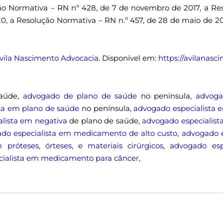
ão Normativa – RN nº 428, de 7 de novembro de 2017, a Re
0, a Resolução Normativa – RN n.º 457, de 28 de maio de 20
vila Nascimento Advocacia
. Disponível em:
https://avilanasc
saúde,
advogado de plano de saúde
no península,
advoga
ta em plano de saúde
no península,
advogado especialista 
lista em negativa
de plano de saúde,
advogado especialist
do especialista em medicamento de alto custo
,
advogado e
próteses, órteses, e materiais cirúrgicos
,
advogado esp
ialista em medicamento para câncer
,