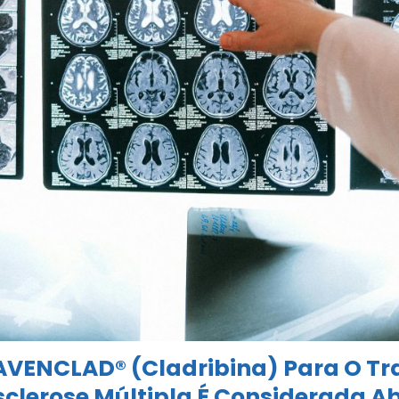
AVENCLAD® (Cladribina) Para O T
Esclerose Múltipla É Considerada A