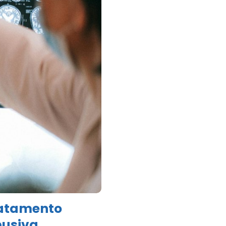
ratamento
busiva