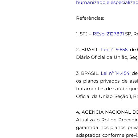
humanizado e especializad
Referências:
1. STJ –
REsp: 2127891
SP, R
2. BRASIL.
Lei nº 9.656
, de
Diário Oficial da União, Seçã
3. BRASIL.
Lei nº 14.454
, d
os planos privados de ass
tratamentos de saúde que 
Oficial da União, Seção 1, Br
4. AGÊNCIA NACIONAL 
Atualiza o Rol de Procedi
garantida nos planos priv
adaptados conforme previst