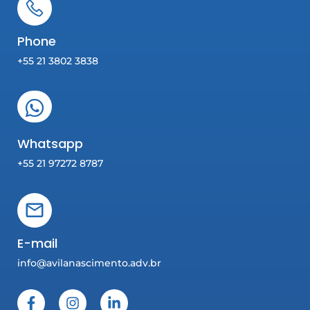
Phone
+55 21 3802 3838
Whatsapp
+55 21 97272 8787
E-mail
info@avilanascimento.adv.br
F
I
L
a
n
i