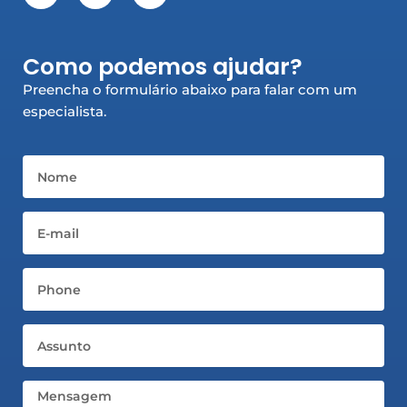
c
s
n
e
t
k
b
a
e
Como podemos ajudar?
o
g
d
o
r
i
Preencha o formulário abaixo para falar com um
k
a
n
especialista.
-
m
-
f
i
n
Nome
Email
Telefone
Assunto
Mensagem