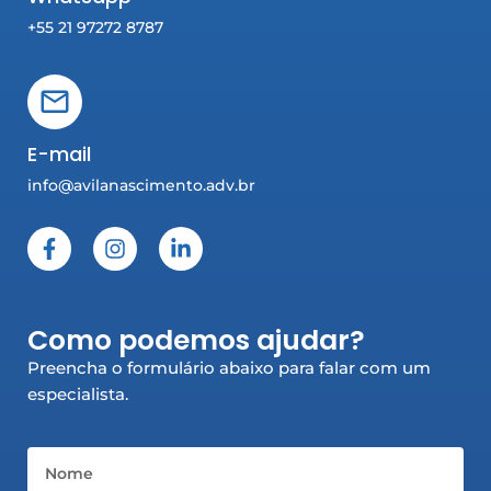
+55 21 97272 8787
E-mail
info@avilanascimento.adv.br
F
I
L
a
n
i
c
s
n
e
t
k
b
a
e
Como podemos ajudar?
o
g
d
o
r
i
Preencha o formulário abaixo para falar com um
k
a
n
especialista.
-
m
-
f
i
n
Nome