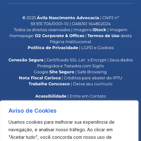
©
2025
Ávila Nascimento Advocacia
| CNPJ nº
59.931.706/0001-10 | OAB/RJ 164802024
Todos os direitos reservados | Imagens
iStock
| Imagem
Homepage:
O2 Corporate & Offices
|
Termos de Uso
desta
Página Institucional
Política de Privacidade
| LGPD e Cookies
Conexão Segura
| Certificado SSL Let´s Encrypt | Seus dados
Protegidos e Tratados com Sigilo
Google
Site Seguro
| Safe Browsing
Nota Fiscal Carioca
| Créditos para abater do IPTU
Trabalhe Concosco
| Deixe seu currículo
Acessibilidade
| Entre em Contato
Responsabilidade Social
| Colaboradores IPB
**
Alerta OAB
| Golpe do Falso Advogado**
Aviso de Cookies
**
Alerta
INPI
| Golpe do Boleto**
Usamos cookies para melhorar sua experiência de
O uso deste site não estabelece uma relação advogado-
navegação, e analisar nosso tráfego. Ao clicar em
cliente com o Escritório.
"Aceitar tudo", você concorda com nosso uso de
Os materiais são elaborados para fins de informação e