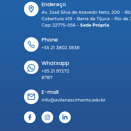
Endereço
Av. José Silva de Azevedo Neto, 200 – Bl
Cobertura 419 – Barra da Tijuca – Rio de
Cep: 22775-056 –
Sede Própria
Phone
+55 21 3802 3838
Whatsapp
+55 21 97272
8787
E-mail
info@avilanascimento.adv.br
F
I
L
a
n
i
c
s
n