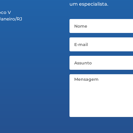
um especialista.
oco V
 Janeiro/RJ
Nome
Email
Assunto
Mensagem