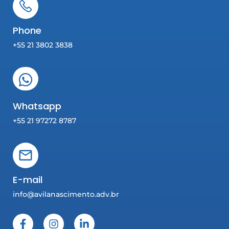
Phone
+55 21 3802 3838
Whatsapp
+55 21 97272 8787
E-mail
info@avilanascimento.adv.br
F
I
L
a
n
i