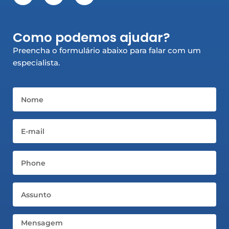
c
s
n
e
t
k
b
a
e
Como podemos ajudar?
o
g
d
o
r
i
Preencha o formulário abaixo para falar com um
k
a
n
especialista.
-
m
-
f
i
n
Nome
Email
Telefone
Assunto
Mensagem