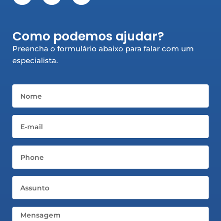
c
s
n
e
t
k
b
a
e
Como podemos ajudar?
o
g
d
o
r
i
Preencha o formulário abaixo para falar com um
k
a
n
especialista.
-
m
-
f
i
n
Nome
Email
Telefone
Assunto
Mensagem