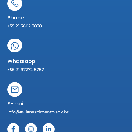
Phone
+55 21 3802 3838
Whatsapp
+55 21 97272 8787
E-mail
info@avilanascimento.adv.br
F
I
L
a
n
i