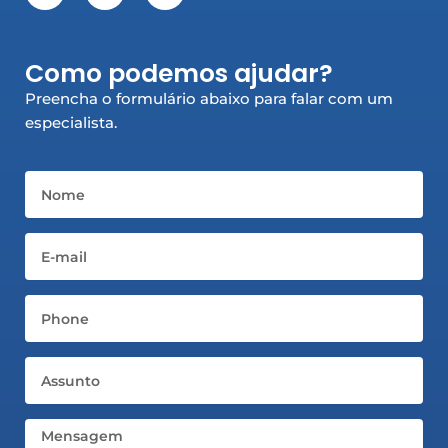
c
s
n
e
t
k
b
a
e
Como podemos ajudar?
o
g
d
o
r
i
Preencha o formulário abaixo para falar com um
k
a
n
especialista.
-
m
-
f
i
n
Nome
Email
Telefone
Assunto
Mensagem