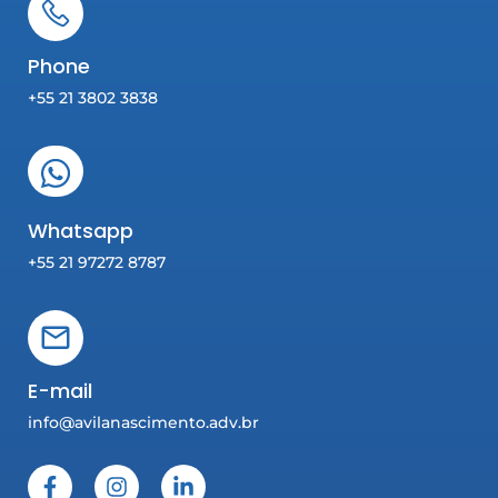
Phone
+55 21 3802 3838
Whatsapp
+55 21 97272 8787
E-mail
info@avilanascimento.adv.br
F
I
L
a
n
i