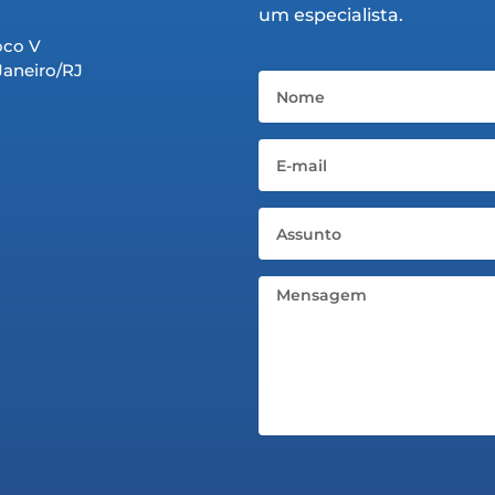
um especialista.
oco V
 Janeiro/RJ
Nome
Email
Assunto
Mensagem