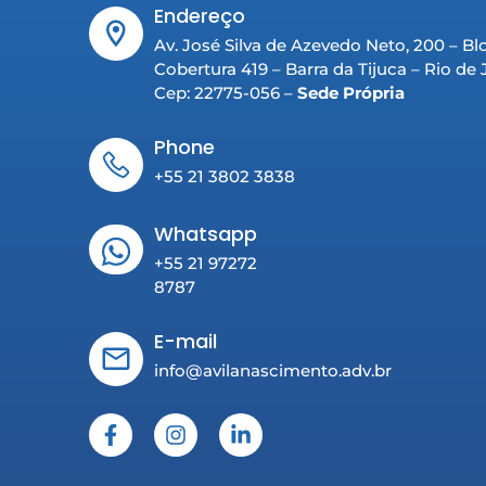
Endereço
Av. José Silva de Azevedo Neto, 200 – Bl
Cobertura 419 – Barra da Tijuca – Rio de
Cep: 22775-056 –
Sede Própria
Phone
+55 21 3802 3838
Whatsapp
+55 21 97272
8787
E-mail
info@avilanascimento.adv.br
F
I
L
a
n
i
c
s
n