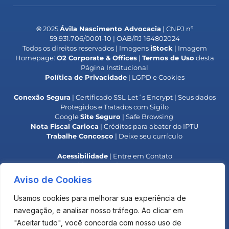
©
2025
Ávila Nascimento Advocacia
| CNPJ nº
59.931.706/0001-10 | OAB/RJ 164802024
Todos os direitos reservados | Imagens
iStock
| Imagem
Homepage:
O2 Corporate & Offices
|
Termos de Uso
desta
Página Institucional
Política de Privacidade
| LGPD e Cookies
Conexão Segura
| Certificado SSL Let´s Encrypt | Seus dados
Protegidos e Tratados com Sigilo
Google
Site Seguro
| Safe Browsing
Nota Fiscal Carioca
| Créditos para abater do IPTU
Trabalhe Concosco
| Deixe seu currículo
Acessibilidade
| Entre em Contato
Responsabilidade Social
| Colaboradores IPB
**
Alerta OAB
| Golpe do Falso Advogado**
Aviso de Cookies
**
Alerta
INPI
| Golpe do Boleto**
Usamos cookies para melhorar sua experiência de
O uso deste site não estabelece uma relação advogado-
navegação, e analisar nosso tráfego. Ao clicar em
cliente com o Escritório.
"Aceitar tudo", você concorda com nosso uso de
Os materiais são elaborados para fins de informação e