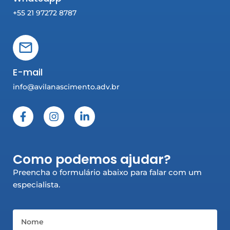
+55 21 97272 8787
E-mail
info@avilanascimento.adv.br
F
I
L
a
n
i
c
s
n
e
t
k
b
a
e
Como podemos ajudar?
o
g
d
o
r
i
Preencha o formulário abaixo para falar com um
k
a
n
especialista.
-
m
-
f
i
n
Nome