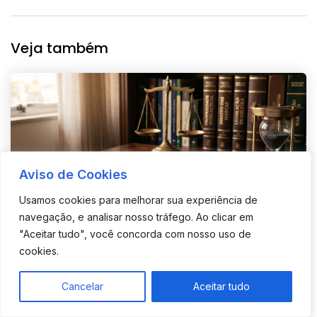
Veja também
Aviso de Cookies
Usamos cookies para melhorar sua experiência de
navegação, e analisar nosso tráfego. Ao clicar em
"Aceitar tudo", você concorda com nosso uso de
cookies.
Olá, precisa de ajuda?
Manifestação sobre Oposição ao Pedido de
PT
Cancelar
Aceitar tudo
Registro de Marca: o que está em jogo
quando o titular se cala no INPI