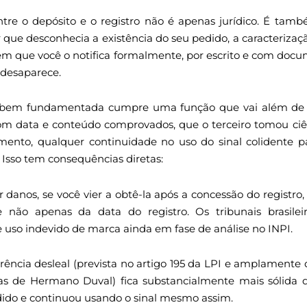
re o depósito e o registro não é apenas jurídico. É tam
que desconhecia a existência do seu pedido, a caracterização 
m que você o notifica formalmente, por escrito e com doc
e desaparece.
ial bem fundamentada cumpre uma função que vai além de 
, com data e conteúdo comprovados, que o terceiro tomou ci
omento, qualquer continuidade no uso do sinal colidente p
Isso tem consequências diretas:
 danos, se você vier a obtê-la após a concessão do registro, 
e não apenas da data do registro. Os tribunais brasile
uso indevido de marca ainda em fase de análise no INPI.
rência desleal (prevista no artigo 195 da LPI e amplamente 
icas de Hermano Duval) fica substancialmente mais sólid
dido e continuou usando o sinal mesmo assim.