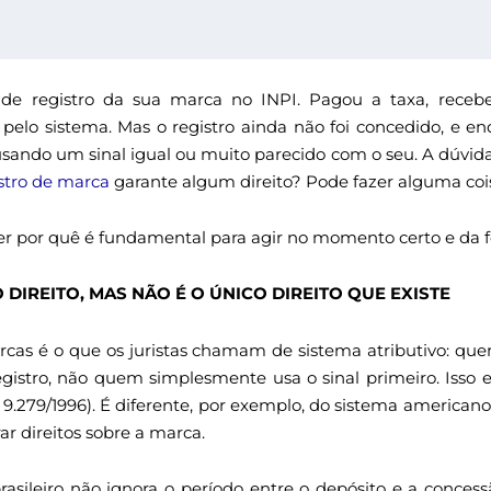
 de registro da sua marca no INPI. Pagou a taxa, receb
o sistema. Mas o registro ainda não foi concedido, e en
ando um sinal igual ou muito parecido com o seu. A dúvida
stro de marca
garante algum direito? Pode fazer alguma coi
er por quê é fundamental para agir no momento certo e da f
 DIREITO, MAS NÃO É O ÚNICO DIREITO QUE EXISTE
rcas é o que os juristas chamam de sistema atributivo: que
stro, não quem simplesmente usa o sinal primeiro. Isso es
i 9.279/1996). É diferente, por exemplo, do sistema american
ar direitos sobre a marca.
rasileiro não ignora o período entre o depósito e a concess