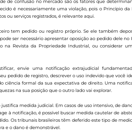
dade de confusão no mercado são os fatores que determinam
cido é necessariamente uma violação, pois o Princípio da 
os ou serviços registrados, é relevante aqui.
erceiro tem pedido ou registro próprio. Se ele também dep
: pode ser necessário apresentar oposição ao pedido dele no 
ão na Revista da Propriedade Industrial, ou considerar 
stificar, envie uma notificação extrajudicial fundamen
seu pedido de registro, descrever o uso indevido que você ide
o ciência formal da sua expectativa de direito. Uma notifi
raquezas na sua posição que o outro lado vai explorar.
o justifica medida judicial. Em casos de uso intensivo, de da
ge à notificação, é possível buscar medida cautelar de abs
dido. Os tribunais brasileiros têm deferido este tipo de med
ara e o dano é demonstrável.