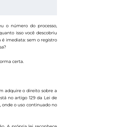
eu o número do processo,
quanto isso você descobriu
 é imediata: sem o registro
sa?
orma certa.
m adquire o direito sobre a
tá no artigo 129 da Lei de
o, onde o uso continuado no
ão. A própria lei reconhece