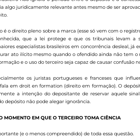
cria algo juridicamente relevante antes mesmo de ser aprov
ito.
ão é o direito pleno sobre a marca (esse só vem com o regist
nhecida, que a lei protege e que os tribunais levam a sé
res especialistas brasileiros em concorrência desleal, já 
gurar ato ilícito mesmo quando o ofendido ainda não tem o 
formação e o uso do terceiro seja capaz de causar confusão 
ecialmente os juristas portugueses e franceses que infl
o, fala em droit en formation (direito em formação). O depó
mente a intenção do depositante de reservar aquele sina
do depósito não pode alegar ignorância.
DO MOMENTO EM QUE O TERCEIRO TOMA CIÊNCIA
portante (e o menos compreendido) de toda essa questão.