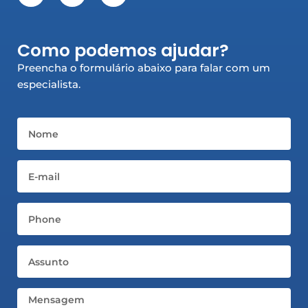
c
s
n
e
t
k
b
a
e
Como podemos ajudar?
o
g
d
o
r
i
Preencha o formulário abaixo para falar com um
k
a
n
especialista.
-
m
-
f
i
n
Nome
Email
Telefone
Assunto
Mensagem