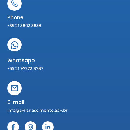
Phone
+55 21 3802 3838
Whatsapp
+55 21 97272 8787
E-mail
info@avilanascimento.adv.br
F
I
L
a
n
i