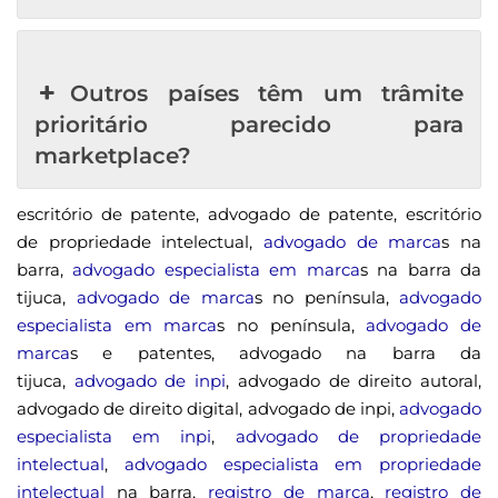
Outros países têm um trâmite
prioritário parecido para
marketplace?
escritório de patente, advogado de patente, escritório
de propriedade intelectual,
advogado de marca
s na
barra,
advogado especialista em marca
s na barra da
tijuca,
advogado de marca
s no península,
advogado
especialista em marca
s no península,
advogado de
marca
s e patentes, advogado na barra da
tijuca,
advogado de inpi
, advogado de direito autoral,
advogado de direito digital, advogado de inpi,
advogado
especialista em inpi
,
advogado de propriedade
intelectual
,
advogado especialista em propriedade
intelectual
na barra,
registro de marca
,
registro de