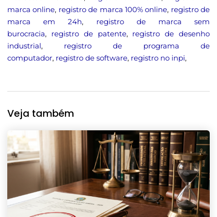
marca online
,
registro de marca 100% online
,
registro de
marca em 24h
,
registro de marca sem
burocracia
,
registro de patente
,
registro de desenho
industrial
,
registro de programa de
computador
,
registro de software
,
registro no inpi
,
Veja também